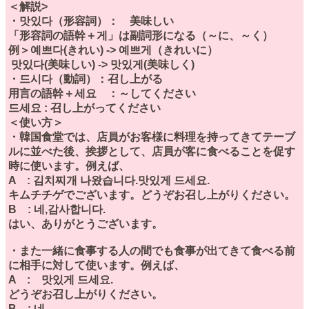
＜解説>
・맛있다（形容詞）： 美味しい
「形容詞の語幹＋게」は副詞形になる（～に、～く）
例＞예쁘다(きれい) -> 예쁘게（きれいに）
맛있다(美味しい) -> 맛있게(美味しく)
・드시다（動詞）：召し上がる
用言の語幹＋세요 ：～してください
드세요 : 召し上がってください
＜使い方＞
・韓国食堂では、店員がお客様に料理を持ってきてテーブ
ルに並べた後、挨拶として、店員が客に食べることを促す
時に使います。例えば、
A : 김치찌개 나왔습니다.맛있게 드세요.
キムチチゲでございます。どうぞお召し上がりください。
B : 네,감사합니다.
はい、ありがとうございます。
・また一緒に食事する人の間でも食事が出てきて食べる前
に相手に対して使います。例えば、
A : 맛있게 드세요.
どうぞお召し上がりください。
B : 네