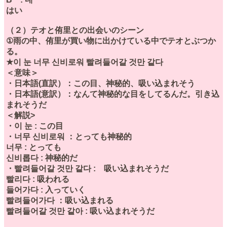
はい
（２）テオと侑里との出会いのシーン
①雨の中、侑里が買い物に出かけている中でテオとぶつか
る。
★이 눈 너무 신비로워 빨려들어갈 것만 같다
＜意味＞
・日本語(直訳）：この目、神秘的、吸い込まれそう
・日本語(意訳）：なんて神秘的な目をしてるんだ。引き込
まれそうだ
＜解説>
・이 눈 : この目
・너무 신비로워 ：とっても神秘的
너무 : とっても
신비롭다 : 神秘的だ
・빨려들어갈 것만 같다 : 吸い込まれそうだ
빨리다 : 吸われる
들어가다 : 入っていく
빨려들어가다 ：吸い込まれる
빨려들어갈 것만 같아 : 吸い込まれそうだ