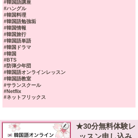
#韓国語講座
#ハングル
#韓国料理
#韓国語勉強垢
#韓国情報
#韓国旅行
#韓国語単語
#韓国ドラマ
#韓国
#BTS
#防弾少年団
#韓国語オンラインレッスン
#韓国語教室
#サランスクール
#Netflix
#ネットフリックス
★30分無料体験レ
ッスン申し込み