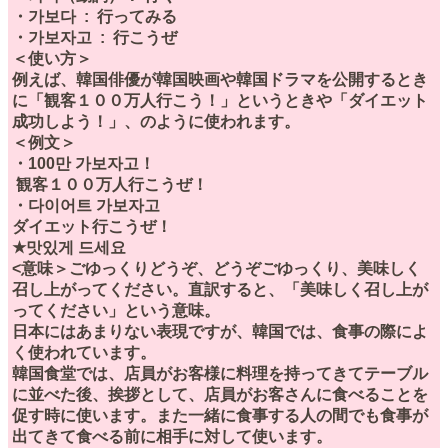
・가보다 : 行ってみる
・가보자고 : 行こうぜ
＜使い方＞
例えば、韓国俳優が韓国映画や韓国ドラマを公開するとき
に「観客１００万人行こう！」というときや「ダイエット
成功しよう！」、のように使われます。
＜例文＞
・100만 가보자고！
観客１００万人行こうぜ！
・다이어트 가보자고
ダイエット行こうぜ！
★맛있게 드세요
<意味＞ごゆっくりどうぞ、どうぞごゆっくり、美味しく
召し上がってください。直訳すると、「美味しく召し上が
ってください」という意味。
日本にはあまりない表現ですが、韓国では、食事の際によ
く使われています。
韓国食堂では、店員がお客様に料理を持ってきてテーブル
に並べた後、挨拶として、店員がお客さんに食べることを
促す時に使います。また一緒に食事する人の間でも食事が
出てきて食べる前に相手に対して使います。