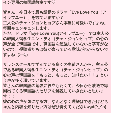
イン専用の韓国語教室です♡
皆さん、今日本で最も話題のドラマ「Eye Love You（ア
イラブユー）」を観ていますか？
主人公のチェ・ジョンヒョプさん本当に可愛いですよね。
毎回キュンキュンします。
ただ、ドラマ「Eye Love You(アイラブユー)」では主人公
の韓国人留学生ユン・テオ（チェ・ジョンヒョプ）の心の
声が全て韓国語です。韓国語を勉強していないと字幕がな
いので、視聴者たちは彼が言っている意味がわからないで
すよね（> <;）
サランスクールで学んでいる多くの生徒さんから、主人公
である韓国人留学生ユン・テオ（チェ・ジョンヒョプ）の
心の声の韓国語を「もっと、もっと、知りたい！！」とい
う声が多く頂いています。
皆さんの韓国語の勉強に役立ちたくて、今日から放送で毎
回出てくる韓国語のセリフを解説していきたいと思いま
す！！
彼の心の声が気になる方、なんとなく理解はできたけどち
ゃんと内容を知りたい方はぜひ覚えてくださいねd(^_^o)