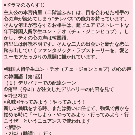
◾️ドラマのあらすじ
主人公の本宮侑里（二階堂ふみ）は、目を合わせた相手の
心の声が読めてしまう”テレパス”の能力を持っています。
そんな侑里が恋をするお相手は、超ピュアでストレートな
年下韓国人留学生ユン・テオ（チェ・ジョンヒョプ）。し
かし、テオの心の声は韓国語。
侑里には解読不明です。そんな二人の出会いと新たな恋に
踏み出していくファンタジック・ラブストーリーを、愛と
ユーモアたっぷりの展開に描かれています。
◾️韓国人留学生ユン・テオ（チェ・ジョンヒョプ）の心の声
の韓国語【第1話】
（１）デリバリーでの配達シーン
①侑里（유리）が注文したデリバリーの内容を見て
★가보자고
<意味>行ってみよう！やってみよう！
新しい挑戦をする時、または勢いに任せて、強気で何かを
始める時に「〜しよう・やってみよう・行ってみよう・行
こうぜ」というニュアンスで使われます。
＜解説>
・가다（動詞）： 行く